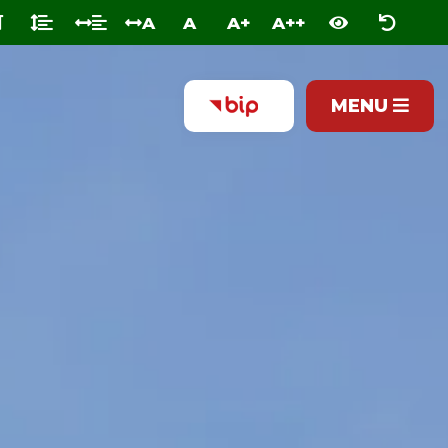
A
A
A+
A++
MENU
BIULETYN
INFORMACJI
PUBLICZNEJ