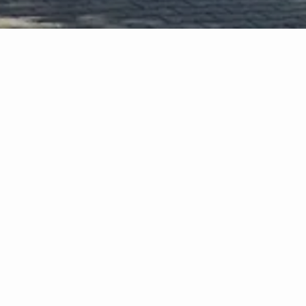
Szukaj
Na
O Placówce
Dzień
Struktura organizacyjna, kadra
Dziec
na
Weso
Dokumenty
Archi
Trochę historii
Oferta edukacyjna
Aktualności
03.06
Dzie
Publikacje
Arch