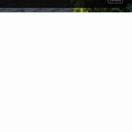
Zamknij
Święto
Chrztu
Polski
09.04.2026
j
Święto Chrztu Polski
arty