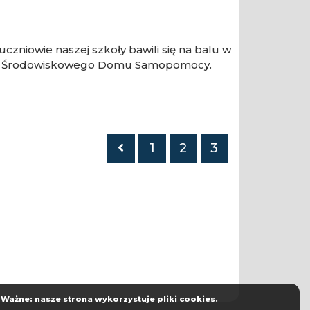
czniowie naszej szkoły bawili się na balu w
ół ze Środowiskowego Domu Samopomocy.
Poprzednia
1
2
3
strona
Ważne: nasze strona wykorzystuje pliki cookies.