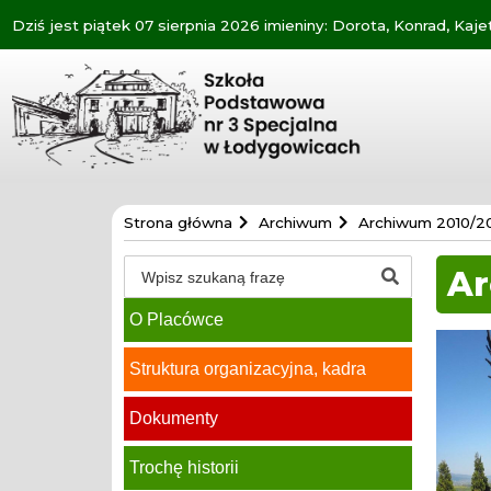
Dziś jest piątek 07 sierpnia 2026 imieniny: Dorota, Konrad, Kaje
Szkoła
Strona główna
Archiwum
Archiwum 2010/20
Specjalna
w
Szukaj
Ar
Łodygowicach
O Placówce
Wycie
na
Struktura organizacyjna, kadra
Matys
Dokumenty
Trochę historii