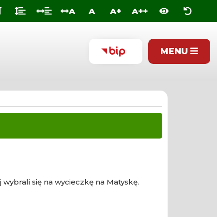
A
A
A+
A++
MENU
BIULETYN
INFORMACJI
PUBLICZNEJ
 wybrali się na wycieczkę na Matyskę.