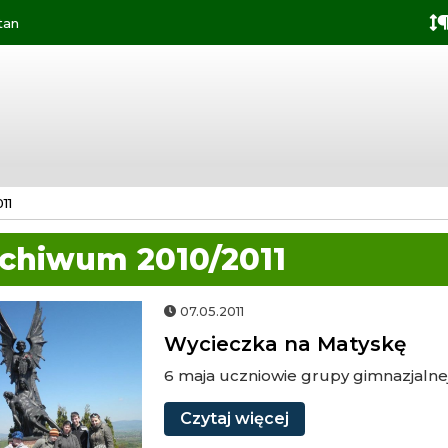
Przejdź do
Przejdź
Przejdź
Przejdź
tan
deklaracji
do
do
do
dostępności
głównej
menu
stopki
treści
11
chiwum 2010/2011
czka
07.05.2011
Wycieczka na Matyskę
kę
6 maja uczniowie grupy gimnazjalnej
Czytaj
więcej