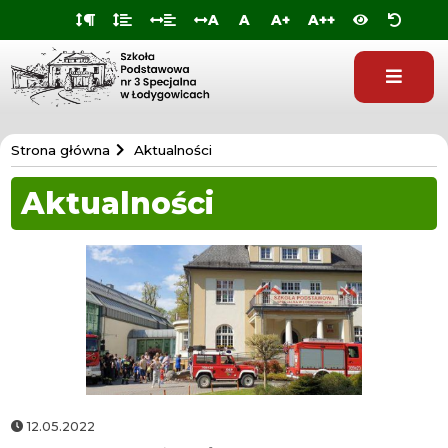
Przejdź do
Przejdź
Przejdź
Przejdź
A
A
A+
A++
deklaracji
do
do
do
dostępności
głównej
menu
stopki
treści
Szkoła
Strona główna
Aktualności
Specjalna
Aktualności
w
Łodygowicach
WIZYTA
STRAŻAKÓW
12.05.2022