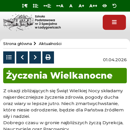
Przejdź do
Przejdź
Przejdź
Przejdź
A
A
A+
A++
deklaracji
do
do
do
dostępności
głównej
menu
stopki
treści
Szkoła
Strona główna
Aktualności
Specjalna
w
Powrót
Poprzedni
Następny
drukuj
01.04.2026
do
Łodygowicach
listy
Życzenia Wielkanocne
Z okazji zbliżających się Świąt Wielkiej Nocy składamy
najserdeczniejsze życzenia zdrowia, pogody ducha
oraz wiary w lepsze jutro. Niech zmartwychwstanie,
które niesie odrodzenie, będzie dla Państwa źródłem
siły i nadziei.
Dobrego czasu w gronie najbliższych życzą Dyrekcja,
Nauczyciele oraz Pracownicy.