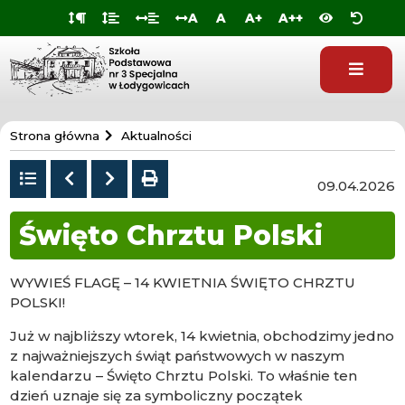
Przejdź do
Przejdź
Przejdź
Przejdź
A
A
A+
A++
deklaracji
do
do
do
dostępności
głównej
menu
stopki
treści
Szkoła
Strona główna
Aktualności
Specjalna
w
Powrót
Poprzedni
Następny
drukuj
09.04.2026
do
Łodygowicach
listy
Święto Chrztu Polski
WYWIEŚ FLAGĘ – 14 KWIETNIA ŚWIĘTO CHRZTU
POLSKI!
Już w najbliższy wtorek, 14 kwietnia, obchodzimy jedno
z najważniejszych świąt państwowych w naszym
kalendarzu – Święto Chrztu Polski. To właśnie ten
dzień uznaje się za symboliczny początek