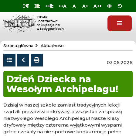
Przejdź do
Przejdź
Przejdź
Przejdź
A
A
A+
A++
deklaracji
do
do
do
dostępności
głównej
menu
stopki
treści
Szkoła
Strona główna
Aktualności
Specjalna
w
Powrót
Poprzedni
drukuj
03.06.2026
do
Łodygowicach
listy
Dzień Dziecka na
Wesołym Archipelagu!
Dzisiaj w naszej szkole zamiast tradycyjnych lekcji
rządzili prawdziwi odkrywcy, a wszystko za sprawą
niezwykłego Wesołego Archipelagu! Nasze klasy
dryfowały między czterema wyjątkowymi wyspami,
gdzie czekały na nie sportowe konkurencje pełne