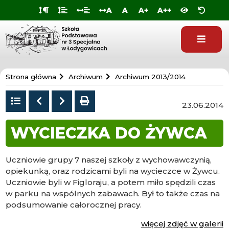
Przejdź do
Przejdź
Przejdź
Przejdź
A
A
A+
A++
deklaracji
do
do
do
dostępności
głównej
menu
stopki
treści
Szkoła
Strona główna
Archiwum
Archiwum 2013/2014
Specjalna
w
Powrót
Poprzedni
Następny
drukuj
23.06.2014
do
Łodygowicach
listy
WYCIECZKA DO ŻYWCA
Uczniowie grupy 7 naszej szkoły z wychowawczynią,
opiekunką, oraz rodzicami byli na wycieczce w Żywcu.
Uczniowie byli w Figloraju, a potem miło spędzili czas
w parku na wspólnych zabawach. Był to także czas na
podsumowanie całorocznej pracy.
więcej zdjęć w galerii