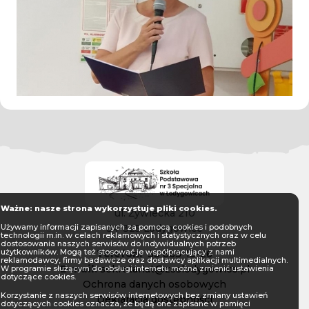
Ważne: nasze strona wykorzystuje pliki cookies.
ul. Żywiecka 210
34-325 Łodygowice
Używamy informacji zapisanych za pomocą cookies i podobnych
technologii m.in. w celach reklamowych i statystycznych oraz w celu
dostosowania naszych serwisów do indywidualnych potrzeb
użytkowników. Mogą też stosować je współpracujący z nami
Telefon:
33 863-13-26
reklamodawcy, firmy badawcze oraz dostawcy aplikacji multimedialnych.
E-mail:
sekretariat@zsslodygowice.pl
W programie służącym do obsługi internetu można zmienić ustawienia
dotyczące cookies.
Ochrona danych osobowych
Korzystanie z naszych serwisów internetowych bez zmiany ustawień
Deklaracja dostępności
dotyczących cookies oznacza, że będą one zapisane w pamięci