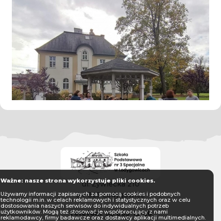
Ważne: nasze strona wykorzystuje pliki cookies.
ul. Żywiecka 210
34-325 Łodygowice
Używamy informacji zapisanych za pomocą cookies i podobnych
technologii m.in. w celach reklamowych i statystycznych oraz w celu
dostosowania naszych serwisów do indywidualnych potrzeb
użytkowników. Mogą też stosować je współpracujący z nami
Telefon:
33 863-13-26
reklamodawcy, firmy badawcze oraz dostawcy aplikacji multimedialnych.